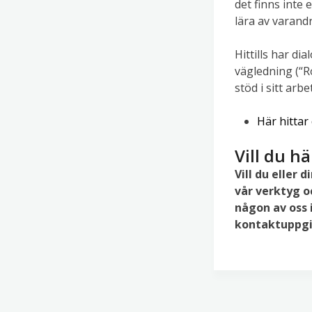
det finns inte 
lära av varand
Hittills har d
vägledning (“
stöd i sitt arbe
Här hitta
Vill du 
Vill du eller 
vår verktyg oc
någon av oss 
kontaktuppgi