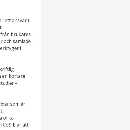
r ett ansvar i
t
t från brukares
er och samlade
erktyget i
riftlig
h en kortare
studier –
vider som är
t.
a olika
 CoSIE är att