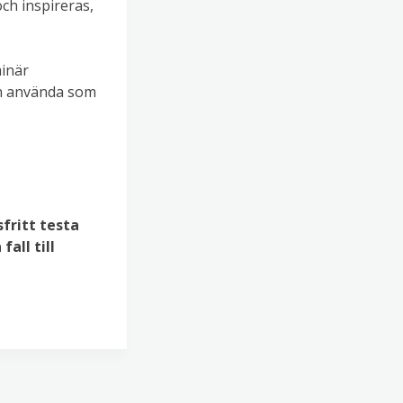
och inspireras,
minär
an använda som
sfritt testa
all till