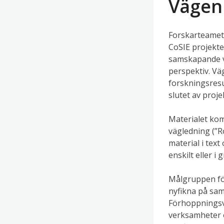
Vägen
Forskarteamet 
CoSIE projekte
samskapande var
perspektiv. Vä
forskningsresu
slutet av proje
Materialet komm
vägledning (”R
material i text
enskilt eller i 
Målgruppen för
nyfikna på sam
Förhoppningsvi
verksamheter o