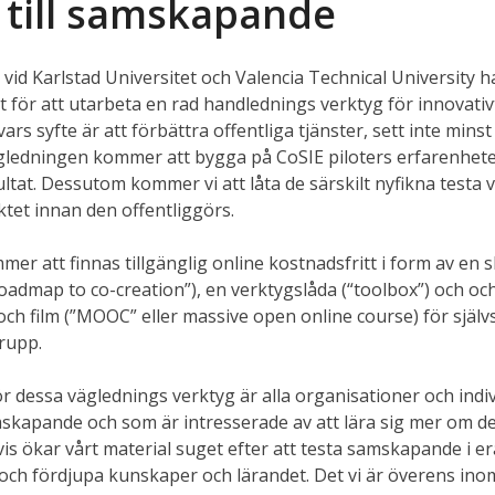
 till samskapande
vid Karlstad Universitet och Valencia Technical University ha
t för att utarbeta en rad handlednings verktyg för innovativ
s syfte är att förbättra offentliga tjänster, sett inte mins
gledningen kommer att bygga på CoSIE piloters erfarenhet
ltat. Dessutom kommer vi att låta de särskilt nyfikna testa v
ktet innan den offentliggörs.
er att finnas tillgänglig online kostnadsfritt i form av en sk
oadmap to co-creation”), en verktygslåda (“toolbox”) och oc
 och film (”MOOC” eller massive open online course) för själv
grupp.
 dessa väglednings verktyg är alla organisationer och indi
skapande och som är intresserade av att lära sig mer om de
s ökar vårt material suget efter att testa samskapande i er
ch fördjupa kunskaper och lärandet. Det vi är överens inom