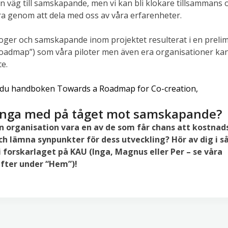
en väg till samskapande, men vi kan bli klokare tillsammans 
ra genom att dela med oss av våra erfarenheter.
ialoger och samskapande inom projektet resulterat i en preli
Roadmap”) som våra piloter men även era organisationer k
te.
r du handboken Towards a Roadmap for Co-creation,
hänga med på tåget mot samskapande?
din organisation vara en av de som får chans att kostnad
h lämna synpunkter för dess utveckling? Hör av dig i så f
i forskarlaget på KAU (Inga, Magnus eller Per – se våra
fter under “Hem”)!